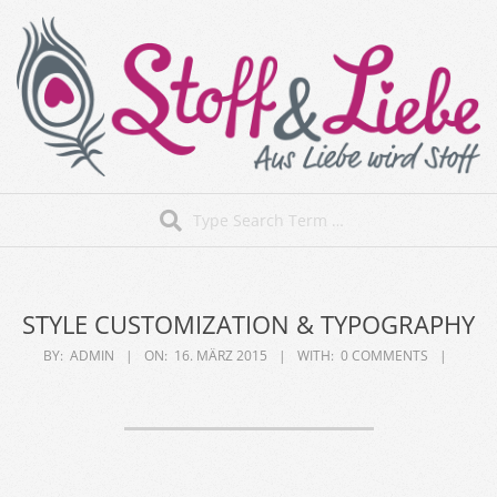
Skip
to
content
Stoff&Liebe
Search
Secondary
Navigation
Menu
STYLE CUSTOMIZATION & TYPOGRAPHY
BY:
ADMIN
ON:
16. MÄRZ 2015
WITH:
0 COMMENTS