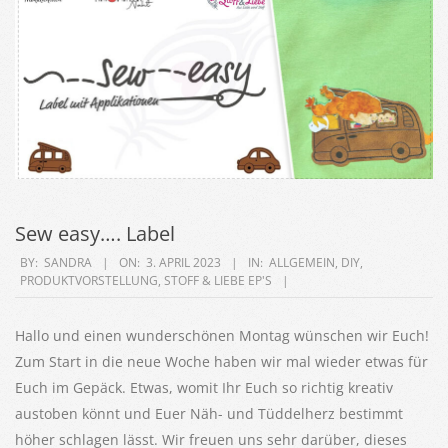
Sew easy…. Label
2023-
BY:
SANDRA
ON:
3. APRIL 2023
IN:
ALLGEMEIN
,
DIY
,
PRODUKTVORSTELLUNG
,
STOFF & LIEBE EP'S
04-
03
Hallo und einen wunderschönen Montag wünschen wir Euch!
Zum Start in die neue Woche haben wir mal wieder etwas für
Euch im Gepäck. Etwas, womit Ihr Euch so richtig kreativ
austoben könnt und Euer Näh- und Tüddelherz bestimmt
höher schlagen lässt. Wir freuen uns sehr darüber, dieses