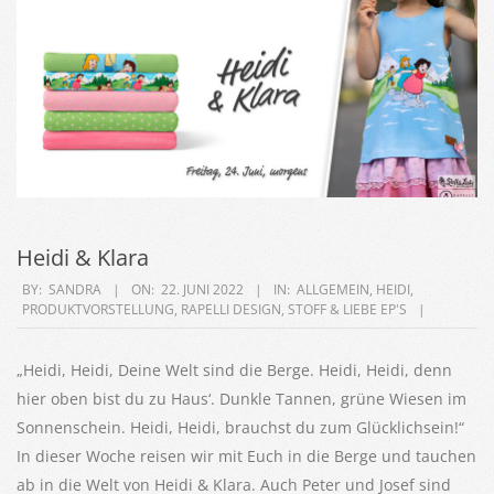
Heidi & Klara
2022-
BY:
SANDRA
ON:
22. JUNI 2022
IN:
ALLGEMEIN
,
HEIDI
,
PRODUKTVORSTELLUNG
,
RAPELLI DESIGN
,
STOFF & LIEBE EP'S
06-
22
„Heidi, Heidi, Deine Welt sind die Berge. Heidi, Heidi, denn
hier oben bist du zu Haus‘. Dunkle Tannen, grüne Wiesen im
Sonnenschein. Heidi, Heidi, brauchst du zum Glücklichsein!“
In dieser Woche reisen wir mit Euch in die Berge und tauchen
ab in die Welt von Heidi & Klara. Auch Peter und Josef sind