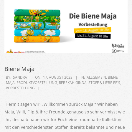
Biene Maja
2023-
BY:
SANDRA
ON:
17. AUGUST 2023
IN:
ALLGEMEIN
,
BIENE
MAJA
,
PRODUKTVORSTELLUNG
,
REBEKAH GINDA
,
STOFF & LIEBE EP'S
,
08-
VORBESTELLUNG
17
Hiermit sagen wir: „Willkommen zurück Maja!“ Wir haben
Maja, Willi, Flip & ihre Freunde genauso so sehr vermisst wie
Ihr, deshalb haben wir für Euch eine traumhafte Kollektion
mit den verschiedensten Stoffen (bereits bekannte und neue