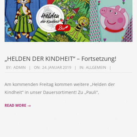
„HELDEN DER KINDHEIT“ – Fortsetzung!
2019-
BY:
ADMIN
ON:
24. JANUAR 2019
IN:
ALLGEMEIN
01-
24
Am kommenden Freitag kommen weitere „Helden der
Kindheit“ in unser Dauersortiment! Zu „Pauli“,
READ MORE →