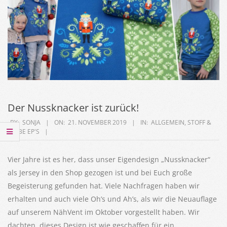
Der Nussknacker ist zurück!
2019-
BY:
SONJA
ON:
21. NOVEMBER 2019
IN:
ALLGEMEIN
,
STOFF &
LIEBE EP'S
11-
21
Vier Jahre ist es her, dass unser Eigendesign „Nussknacker“
als Jersey in den Shop gezogen ist und bei Euch große
Begeisterung gefunden hat. Viele Nachfragen haben wir
erhalten und auch viele Oh’s und Ah’s, als wir die Neuauflage
auf unserem NähVent im Oktober vorgestellt haben. Wir
dachten, dieses Design ist wie geschaffen für ein