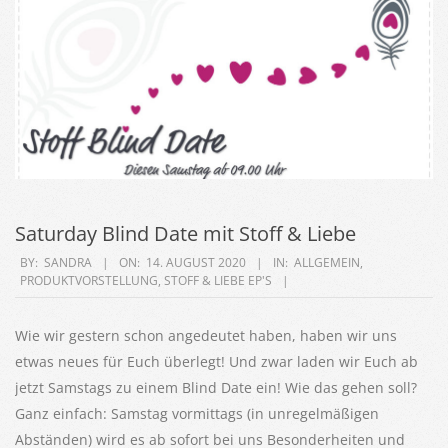
Saturday Blind Date mit Stoff & Liebe
2020-
BY:
SANDRA
ON:
14. AUGUST 2020
IN:
ALLGEMEIN
,
PRODUKTVORSTELLUNG
,
STOFF & LIEBE EP'S
08-
14
Wie wir gestern schon angedeutet haben, haben wir uns
etwas neues für Euch überlegt! Und zwar laden wir Euch ab
jetzt Samstags zu einem Blind Date ein! Wie das gehen soll?
Ganz einfach: Samstag vormittags (in unregelmäßigen
Abständen) wird es ab sofort bei uns Besonderheiten und