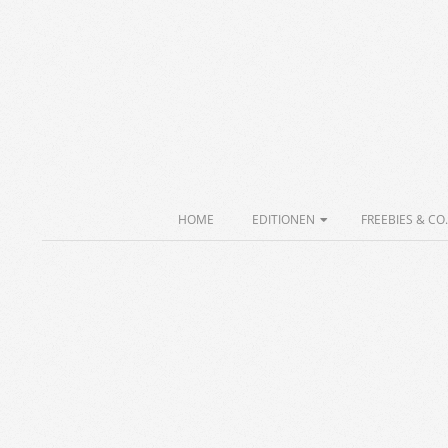
Skip
to
content
Secondary
HOME
EDITIONEN
FREEBIES & CO.
Navigation
Menu