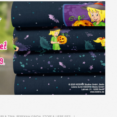
IBI & TINA
,
REBEKAH GINDA
,
STOFF & LIEBE EP'S