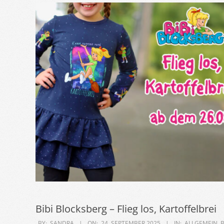
Bibi Blocksberg – Flieg los, Kartoffelbrei
2025-
BY:
SANDRA
ON:
24. SEPTEMBER 2025
IN:
ALLGEMEIN
,
B