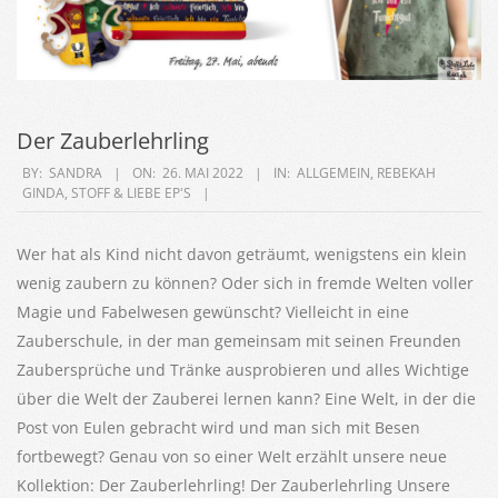
Der Zauberlehrling
2022-
BY:
SANDRA
ON:
26. MAI 2022
IN:
ALLGEMEIN
,
REBEKAH
GINDA
,
STOFF & LIEBE EP'S
05-
26
Wer hat als Kind nicht davon geträumt, wenigstens ein klein
wenig zaubern zu können? Oder sich in fremde Welten voller
Magie und Fabelwesen gewünscht? Vielleicht in eine
Zauberschule, in der man gemeinsam mit seinen Freunden
Zaubersprüche und Tränke ausprobieren und alles Wichtige
über die Welt der Zauberei lernen kann? Eine Welt, in der die
Post von Eulen gebracht wird und man sich mit Besen
fortbewegt? Genau von so einer Welt erzählt unsere neue
Kollektion: Der Zauberlehrling! Der Zauberlehrling Unsere