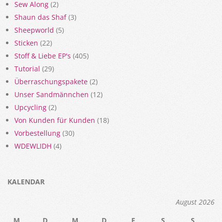
Sew Along
(2)
Shaun das Shaf
(3)
Sheepworld
(5)
Sticken
(22)
Stoff & Liebe EP's
(405)
Tutorial
(29)
Überraschungspakete
(2)
Unser Sandmännchen
(12)
Upcycling
(2)
Von Kunden für Kunden
(18)
Vorbestellung
(30)
WDEWLIDH
(4)
KALENDAR
August 2026
M
D
M
D
F
S
S