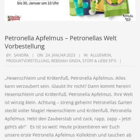
Petronella Apfelmus – Petronellas Welt
Vorbestellung
2023-
BY:
SANDRA
ON:
24. JANUAR 2023
IN:
ALLGEMEIN
,
PRODUKTVORSTELLUNG
,
REBEKAH GINDA
,
STOFF & LIEBE EP'S
01-
24
„Hexenschleim und Krötenfuß, Petronella Apfelmus. Alles
kann verzaubert sein. Glaubt ihr nicht? Dann kommt herein!
Hexenschleim und Krötenfuß, Petronella Apfelmus. Ihre Welt
ist winzig klein. Achtung – streng geheim! Petronellas Garten
steckt voller Magie! Hexenschleim und Krötenfuß, Petronella
Apfelmus. Hebt den Zauberstab und zack, rapp, zapp – jetzt
geht’s ab!“ Es ist so weit: Heute präsentieren wir Euch
unsere erste Petronella Apfelmus Kollektion und tauchen ab