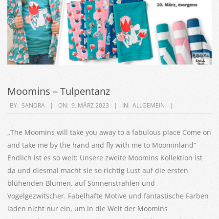
Moomins – Tulpentanz
2023-
BY:
SANDRA
ON:
9. MÄRZ 2023
IN:
ALLGEMEIN
03-
09
„The Moomins will take you away to a fabulous place Come on
and take me by the hand and fly with me to Moominland“
Endlich ist es so weit: Unsere zweite Moomins Kollektion ist
da und diesmal macht sie so richtig Lust auf die ersten
blühenden Blumen, auf Sonnenstrahlen und
Vogelgezwitscher. Fabelhafte Motive und fantastische Farben
laden nicht nur ein, um in die Welt der Moomins