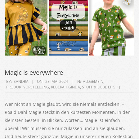
Magic is everywhere
2024-
BY:
SANDRA
ON:
28. MAI 2024
IN:
ALLGEMEIN
,
PRODUKTVORSTELLUNG
,
REBEKAH GINDA
,
STOFF & LIEBE EP'S
05-
28
Wer nicht an Magie glaubt, wird sie niemals entdecken. –
Roald Dahl Magie steckt in den kürzesten Momenten, in den
kleinsten Gesten, in Blicken, Worten… Magie ist einfach
überall! Wir müssen sie nur zulassen und an sie glauben.
Und heute steckt ganz viel Magie in unserer neuen Kollektion