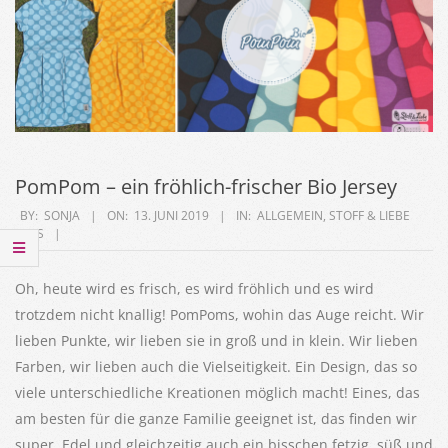
PomPom – ein fröhlich-frischer Bio Jersey
2019-
BY:
SONJA
ON:
13. JUNI 2019
IN:
ALLGEMEIN
,
STOFF & LIEBE
EP'S
06-
13
Oh, heute wird es frisch, es wird fröhlich und es wird
trotzdem nicht knallig! PomPoms, wohin das Auge reicht. Wir
lieben Punkte, wir lieben sie in groß und in klein. Wir lieben
Farben, wir lieben auch die Vielseitigkeit. Ein Design, das so
viele unterschiedliche Kreationen möglich macht! Eines, das
am besten für die ganze Familie geeignet ist, das finden wir
super. Edel und gleichzeitig auch ein bisschen fetzig, süß und