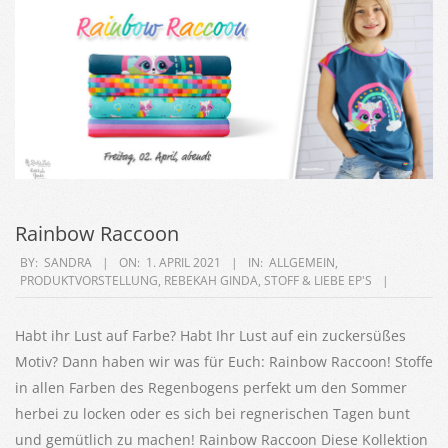
Rainbow Raccoon
2021-
BY:
SANDRA
ON:
1. APRIL 2021
IN:
ALLGEMEIN
,
PRODUKTVORSTELLUNG
,
REBEKAH GINDA
,
STOFF & LIEBE EP'S
04-
01
Habt ihr Lust auf Farbe? Habt Ihr Lust auf ein zuckersüßes
Motiv? Dann haben wir was für Euch: Rainbow Raccoon! Stoffe
in allen Farben des Regenbogens perfekt um den Sommer
herbei zu locken oder es sich bei regnerischen Tagen bunt
und gemütlich zu machen! Rainbow Raccoon Diese Kollektion