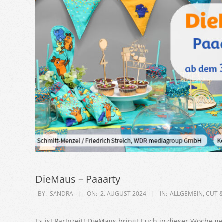
DieMaus – Paaarty
2024-
BY:
SANDRA
ON:
2. AUGUST 2024
IN:
ALLGEMEIN
,
CUT 
08-
02
Es ist Partyzeit! DieMaus bringt Euch in dieser Woche gen