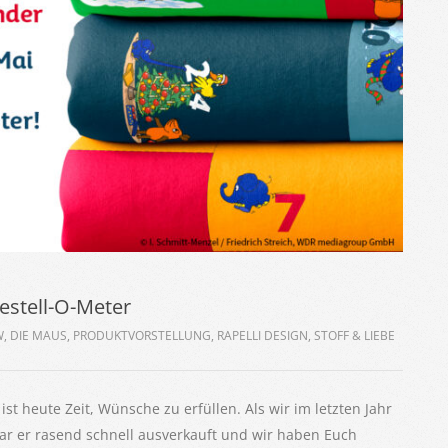
estell-O-Meter
W
,
DIE MAUS
,
PRODUKTVORSTELLUNG
,
RAPELLI DESIGN
,
STOFF & LIEBE
st heute Zeit, Wünsche zu erfüllen. Als wir im letzten Jahr
ar er rasend schnell ausverkauft und wir haben Euch