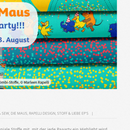
& SEW
,
DIE MAUS
,
RAPELLI DESIGN
,
STOFF & LIEBE EP'S
iale Stoffe mit, mit der jede Paaarty ein Highlight wird.