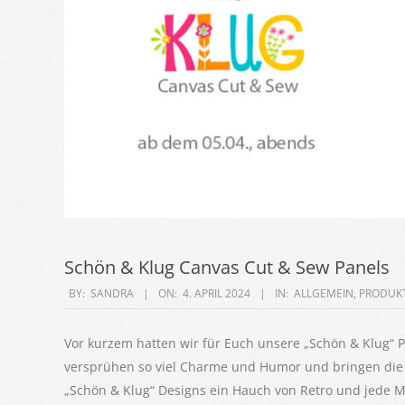
Schön & Klug Canvas Cut & Sew Panels
2024-
BY:
SANDRA
ON:
4. APRIL 2024
IN:
ALLGEMEIN
,
PRODUK
04-
04
Vor kurzem hatten wir für Euch unsere „Schön & Klug“ Pa
versprühen so viel Charme und Humor und bringen die r
„Schön & Klug“ Designs ein Hauch von Retro und jede 