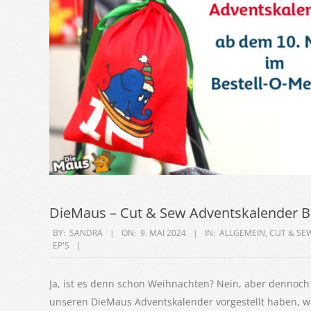
DieMaus – Cut & Sew Adventskalender B
2024-
BY:
SANDRA
ON:
9. MAI 2024
IN:
ALLGEMEIN
,
CUT & SE
EP'S
05-
09
Ja, ist es denn schon Weihnachten? Nein, aber dennoch i
unseren DieMaus Adventskalender vorgestellt haben, w