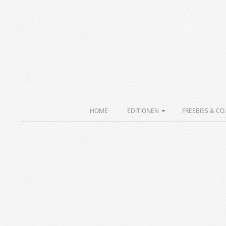
Skip
to
content
Secondary
HOME
EDITIONEN
FREEBIES & CO.
Navigation
Menu