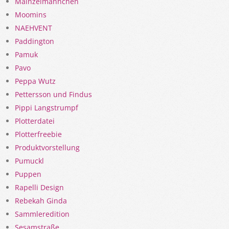
Mainzelmännchen
Moomins
NAEHVENT
Paddington
Pamuk
Pavo
Peppa Wutz
Pettersson und Findus
Pippi Langstrumpf
Plotterdatei
Plotterfreebie
Produktvorstellung
Pumuckl
Puppen
Rapelli Design
Rebekah Ginda
Sammleredition
Sesamstraße