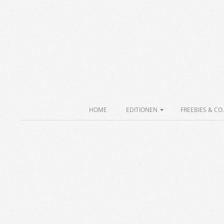
Skip
to
content
Secondary
HOME
EDITIONEN
FREEBIES & CO.
Navigation
Menu