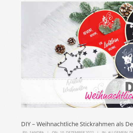
DIY – Weihnachtliche Stickrahmen als De
2022-
BY:
SANDRA
ON:
10. DEZEMBER 2022
IN:
ALLGEMEIN
,
D