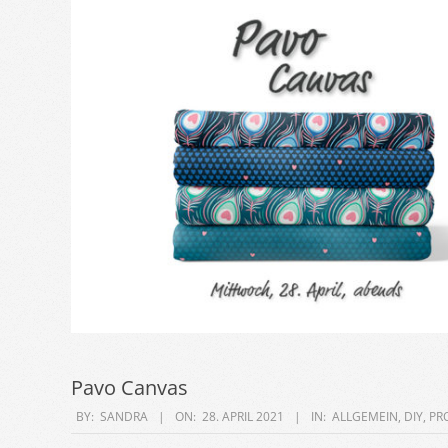
Pavo Canvas
2021-
BY:
SANDRA
ON:
28. APRIL 2021
IN:
ALLGEMEIN
,
DIY
,
PR
04-