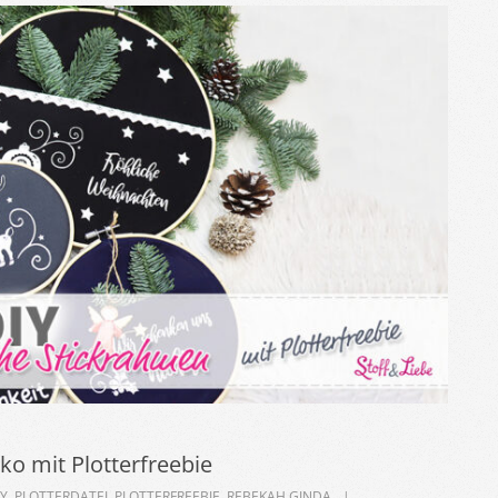
ko mit Plotterfreebie
IY
,
PLOTTERDATEI
,
PLOTTERFREEBIE
,
REBEKAH GINDA