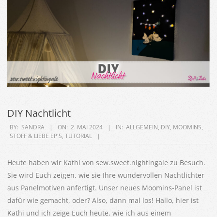
DIY Nachtlicht
2024-
BY:
SANDRA
ON:
2. MAI 2024
IN:
ALLGEMEIN
,
DIY
,
MOOMINS
,
STOFF & LIEBE EP'S
,
TUTORIAL
05-
02
Heute haben wir Kathi von sew.sweet.nightingale zu Besuch.
Sie wird Euch zeigen, wie sie Ihre wundervollen Nachtlichter
aus Panelmotiven anfertigt. Unser neues Moomins-Panel ist
dafür wie gemacht, oder? Also, dann mal los! Hallo, hier ist
Kathi und ich zeige Euch heute, wie ich aus einem