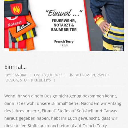
Einmal…
2023-
BY:
SANDRA
ON:
18. JULI 2023
IN:
ALLGEMEIN
,
RAPELLI
DESIGN
,
STOFF & LIEBE EP'S
07-
18
Wenn Ihr von einem Design nicht genug bekommen könnt,
dann ist es wohl unsere „Einmal“ Serie. Nachdem wir Anfang
des Jahres unsere „Einmal“ Stoffe auf Softshell und Canvas
heraus gegeben haben, habt Ihr Euch gewünscht, dass wir
diese tollen Stoffe auch noch einmal auf French Terry