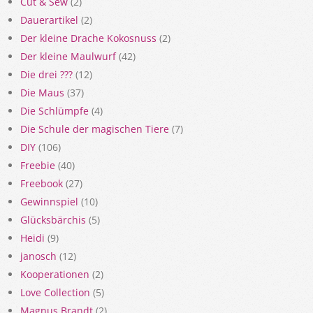
Cut & Sew
(2)
Dauerartikel
(2)
Der kleine Drache Kokosnuss
(2)
Der kleine Maulwurf
(42)
Die drei ???
(12)
Die Maus
(37)
Die Schlümpfe
(4)
Die Schule der magischen Tiere
(7)
DIY
(106)
Freebie
(40)
Freebook
(27)
Gewinnspiel
(10)
Glücksbärchis
(5)
Heidi
(9)
janosch
(12)
Kooperationen
(2)
Love Collection
(5)
Magnus Brandt
(2)