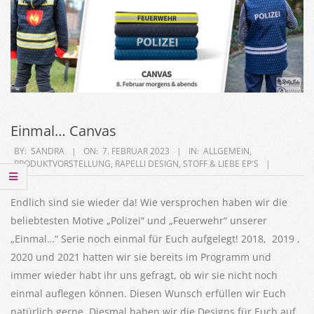
Einmal… Canvas
2023-
BY:
SANDRA
ON:
7. FEBRUAR 2023
IN:
ALLGEMEIN
,
PRODUKTVORSTELLUNG
,
RAPELLI DESIGN
,
STOFF & LIEBE EP'S
02-
07
Endlich sind sie wieder da! Wie versprochen haben wir die
beliebtesten Motive „Polizei“ und „Feuerwehr“ unserer
„Einmal…“ Serie noch einmal für Euch aufgelegt! 2018, 2019 ,
2020 und 2021 hatten wir sie bereits im Programm und
immer wieder habt ihr uns gefragt, ob wir sie nicht noch
einmal auflegen können. Diesen Wunsch erfüllen wir Euch
natürlich gerne. Diesmal haben wir die Designs für Euch auf