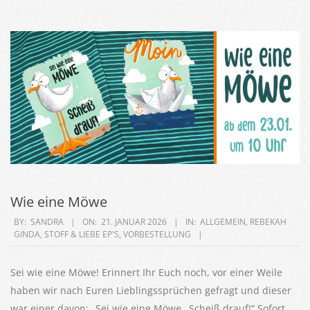
Wie eine Möwe
2026-
BY:
SANDRA
ON:
21. JANUAR 2026
IN:
ALLGEMEIN
,
REBEKAH
GINDA
,
STOFF & LIEBE EP'S
,
VORBESTELLUNG
01-
21
Sei wie eine Möwe! Erinnert Ihr Euch noch, vor einer Weile
haben wir nach Euren Lieblingssprüchen gefragt und dieser
war einer davon: „Sei wie eine Möwe…Scheiß drauf!“ Sofort