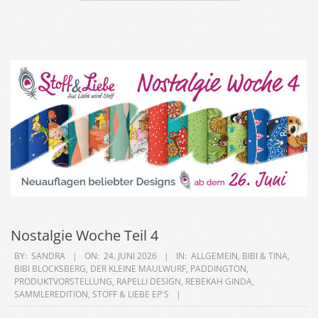
Nostalgie Woche Teil 4
2026-
BY:
SANDRA
ON:
24. JUNI 2026
IN:
ALLGEMEIN
,
BIBI & TINA
,
BIBI BLOCKSBERG
,
DER KLEINE MAULWURF
,
PADDINGTON
,
06-
PRODUKTVORSTELLUNG
,
RAPELLI DESIGN
,
REBEKAH GINDA
,
24
SAMMLEREDITION
,
STOFF & LIEBE EP'S