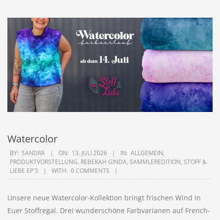
Watercolor
2026-
BY:
SANDRA
ON:
13. JULI 2026
IN:
ALLGEMEIN
,
PRODUKTVORSTELLUNG
,
REBEKAH GINDA
,
SAMMLEREDITION
,
STOFF &
07-
LIEBE EP'S
WITH:
0 COMMENTS
13
Unsere neue Watercolor-Kollektion bringt frischen Wind in
Euer Stoffregal. Drei wunderschöne Farbvarianen auf French-