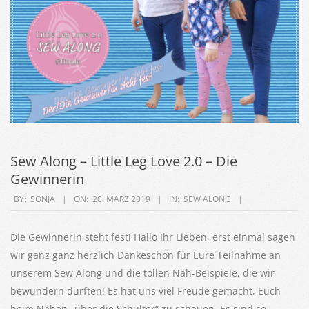
Sew Along – Little Leg Love 2.0 – Die
Gewinnerin
2019-
BY:
SONJA
ON:
20. MÄRZ 2019
IN:
SEW ALONG
03-
20
Die Gewinnerin steht fest! Hallo Ihr Lieben, erst einmal sagen
wir ganz ganz herzlich Dankeschön für Eure Teilnahme an
unserem Sew Along und die tollen Näh-Beispiele, die wir
bewundern durften! Es hat uns viel Freude gemacht, Euch
beim Nähen „über die Schulter“ zu schauen. Es sind so