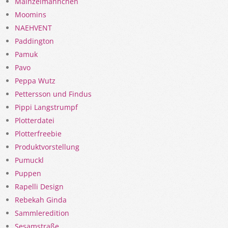
Mainzelmännchen
Moomins
NAEHVENT
Paddington
Pamuk
Pavo
Peppa Wutz
Pettersson und Findus
Pippi Langstrumpf
Plotterdatei
Plotterfreebie
Produktvorstellung
Pumuckl
Puppen
Rapelli Design
Rebekah Ginda
Sammleredition
Sesamstraße