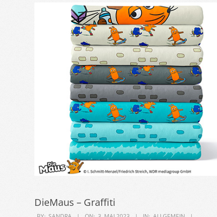
DieMaus – Graffiti
2023-
BY:
SANDRA
ON:
3. MAI 2023
IN:
ALLGEMEIN