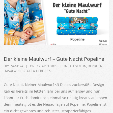
Der kleine Maulwurf – Gute Nacht Popeline
2023-
BY:
SANDRA
ON:
12. APRIL 2023
IN:
ALLGEMEIN
,
DER KLEINE
MAULWURF
,
STOFF & LIEBE EP'S
04-
12
Gute Nacht, kleiner Maulwurf <3 Dieses zuckersüße Design
gab es bereits im letzten Jahr bei uns auf Jersey und nun
könnt Ihr Euch damit noch einmal so richtig kreativ austoben,
denn heute gibt es die Neuauflage auf Popeline. Popeline ist
ein dicht gewebtes und robustes, strapazierfähiges