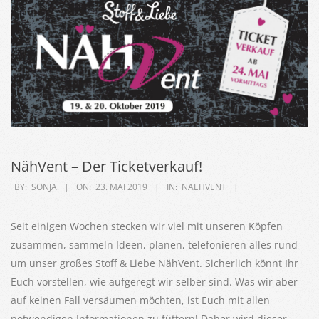
NähVent – Der Ticketverkauf!
2019-
BY:
SONJA
ON:
23. MAI 2019
IN:
NAEHVENT
05-
23
Seit einigen Wochen stecken wir viel mit unseren Köpfen
zusammen, sammeln Ideen, planen, telefonieren alles rund
um unser großes Stoff & Liebe NähVent. Sicherlich könnt Ihr
Euch vorstellen, wie aufgeregt wir selber sind. Was wir aber
auf keinen Fall versäumen möchten, ist Euch mit allen
notwendigen Informationen zu füttern! Daher wird dieser