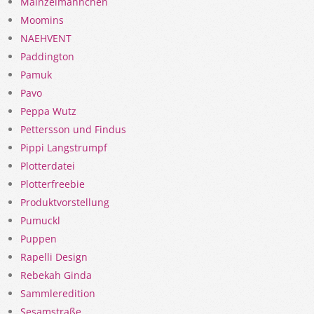
Mainzelmännchen
Moomins
NAEHVENT
Paddington
Pamuk
Pavo
Peppa Wutz
Pettersson und Findus
Pippi Langstrumpf
Plotterdatei
Plotterfreebie
Produktvorstellung
Pumuckl
Puppen
Rapelli Design
Rebekah Ginda
Sammleredition
Sesamstraße