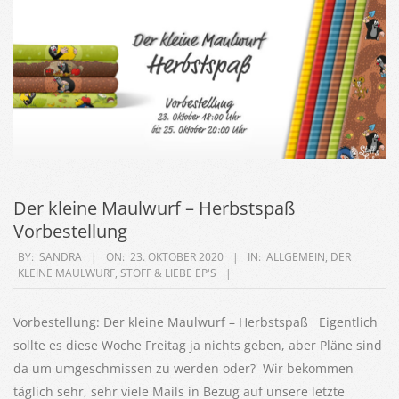
Der kleine Maulwurf – Herbstspaß
Vorbestellung
2020-
BY:
SANDRA
ON:
23. OKTOBER 2020
IN:
ALLGEMEIN
,
DER
KLEINE MAULWURF
,
STOFF & LIEBE EP'S
10-
23
Vorbestellung: Der kleine Maulwurf – Herbstspaß Eigentlich
sollte es diese Woche Freitag ja nichts geben, aber Pläne sind
da um umgeschmissen zu werden oder? Wir bekommen
täglich sehr, sehr viele Mails in Bezug auf unsere letzte