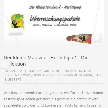
Der kleine Maulwurf Herbstspaß – Die
Kollektion
2020-
BY:
SANDRA
ON:
7. OKTOBER 2020
IN:
ALLGEMEIN
,
DER
KLEINE MAULWURF
,
PRODUKTVORSTELLUNG
,
SAMMLEREDITION
,
STOFF
10-
& LIEBE EP'S
07
War das spannend! Für uns genauso wie für Euch! Wir haben
gestern ganz schon gezittert, als gestern die ersten Pakete
ausgeliefert wurden und Eure ersten Posts kamen. Tausend