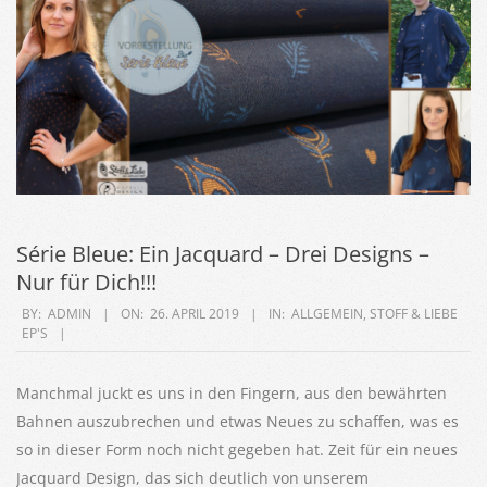
Série Bleue: Ein Jacquard – Drei Designs –
Nur für Dich!!!
2019-
BY:
ADMIN
ON:
26. APRIL 2019
IN:
ALLGEMEIN
,
STOFF & LIEBE
EP'S
04-
26
Manchmal juckt es uns in den Fingern, aus den bewährten
Bahnen auszubrechen und etwas Neues zu schaffen, was es
so in dieser Form noch nicht gegeben hat. Zeit für ein neues
Jacquard Design, das sich deutlich von unserem