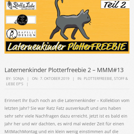
Laternenkinder Plotterfreebie 2 – MMM#13
2019-
BY:
SONJA
ON:
7. OKTOBER 2019
IN:
PLOTTERFREEBIE
,
STOFF &
LIEBE EP'S
10-
07
Erinnert Ihr Euch noch an die Laternenkinder – Kollektion vom
letzten Jahr? Sie war Ratz Fatz ausverkauft und uns haben
sehr sehr viele Nachfragen dazu erreicht. Jetzt ist es bald ein
Jahr her und wir dachten, es wird mal wieder Zeit für einen
MitMachMontag und ein klein wenig einstimmen auf die