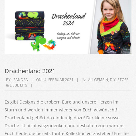
Drachenland 2021
2021-
BY:
SANDRA
ON:
4. FEBRUAR 2021
IN:
ALLGEMEIN
,
DIY
,
STOFF
& LIEBE EP'S
02-
04
Es gibt Designs die erobern Eure und unsere Herzen im
Sturm und werden immer wieder von Euch gewünscht!
Drachenland gehört da eindeutig dazu! Der kleine süsse
Drache ist nicht wegzudenken und deshalb freuen wir uns
Euch heute die bereits fünfte Kollektion vorzustellen! Frische