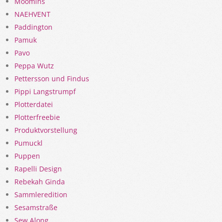
Moomins
NAEHVENT
Paddington
Pamuk
Pavo
Peppa Wutz
Pettersson und Findus
Pippi Langstrumpf
Plotterdatei
Plotterfreebie
Produktvorstellung
Pumuckl
Puppen
Rapelli Design
Rebekah Ginda
Sammleredition
Sesamstraße
Sew Along