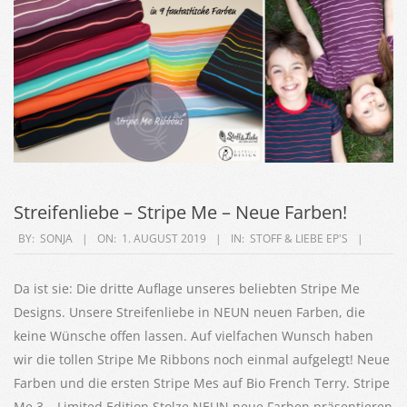
Streifenliebe – Stripe Me – Neue Farben!
2019-
BY:
SONJA
ON:
1. AUGUST 2019
IN:
STOFF & LIEBE EP'S
08-
01
Da ist sie: Die dritte Auflage unseres beliebten Stripe Me
Designs. Unsere Streifenliebe in NEUN neuen Farben, die
keine Wünsche offen lassen. Auf vielfachen Wunsch haben
wir die tollen Stripe Me Ribbons noch einmal aufgelegt! Neue
Farben und die ersten Stripe Mes auf Bio French Terry. Stripe
Me 3 – Limited Edition Stolze NEUN neue Farben präsentieren