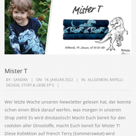
Mister T
2022-
BY:
SANDRA
ON:
18. JANUAR 2022
IN:
ALLGEMEIN
,
RAPELLI
DESIGN
,
STOFF & LIEBE EP'S
01-
18
Wer letzte Woche unseren Newsletter gelesen hat, der konnte
schon einen Blick darauf werfen, was morgen in unseren
Shop zieht! Es wird dinotastisch! Macht Euch bereit für den
coolsten aller Dinostoffe, macht Euch bereit für Mister T!
Diese Kollektion auf French Terry (Sommersweat) wird