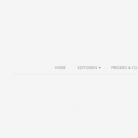
Skip
to
content
Secondary
HOME
EDITIONEN
FREEBIES & CO.
Navigation
Menu