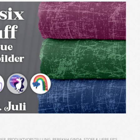
DER
,
PRODUKTVORSTELLUNG
,
REBEKAH GINDA
,
STOFF & LIEBE EP'S