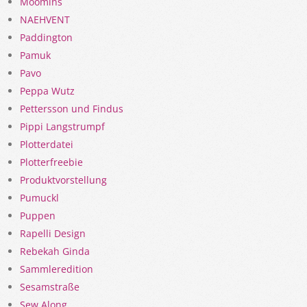
Moomins
NAEHVENT
Paddington
Pamuk
Pavo
Peppa Wutz
Pettersson und Findus
Pippi Langstrumpf
Plotterdatei
Plotterfreebie
Produktvorstellung
Pumuckl
Puppen
Rapelli Design
Rebekah Ginda
Sammleredition
Sesamstraße
Sew Along