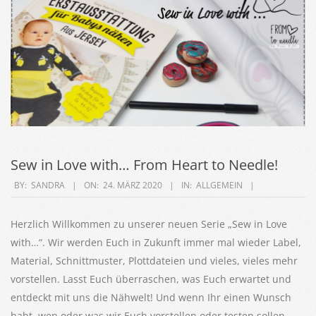
Sew in Love with… From Heart to Needle!
2020-
BY:
SANDRA
ON:
24. MÄRZ 2020
IN:
ALLGEMEIN
03-
24
Herzlich Willkommen zu unserer neuen Serie „Sew in Love
with…“. Wir werden Euch in Zukunft immer mal wieder Label,
Material, Schnittmuster, Plottdateien und vieles, vieles mehr
vorstellen. Lasst Euch überraschen, was Euch erwartet und
entdeckt mit uns die Nähwelt! Und wenn Ihr einen Wunsch
habt, wen oder was wir Euch vorstellen oder testen sollen,