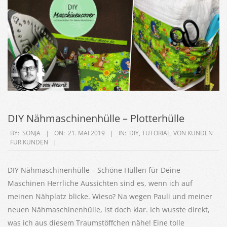
DIY Nähmaschinenhülle – Plotterhülle
2019-
BY:
SONJA
ON:
21. MAI 2019
IN:
DIY
,
TUTORIAL
,
VON KUNDEN
FÜR KUNDEN
05-
21
DIY Nähmaschinenhülle – Schöne Hüllen für Deine
Maschinen Herrliche Aussichten sind es, wenn ich auf
meinen Nähplatz blicke. Wieso? Na wegen Pauli und meiner
neuen Nähmaschinenhülle, ist doch klar. Ich wusste direkt,
was ich aus diesem Traumstöffchen nähe! Eine tolle