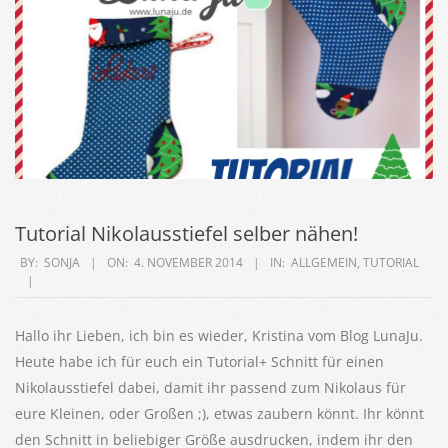
Tutorial Nikolausstiefel selber nähen!
2014-
BY:
SONJA
ON:
4. NOVEMBER 2014
IN:
ALLGEMEIN
,
TUTORIAL
11-
04
Hallo ihr Lieben, ich bin es wieder, Kristina vom Blog LunaJu.
Heute habe ich für euch ein Tutorial+ Schnitt für einen
Nikolausstiefel dabei, damit ihr passend zum Nikolaus für
eure Kleinen, oder Großen ;), etwas zaubern könnt. Ihr könnt
den Schnitt in beliebiger Größe ausdrucken, indem ihr den