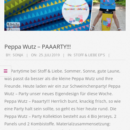
Peppa Wutz – PAAARTY!!!
2019-
BY:
SONJA
ON:
25. JULI 2019
IN:
STOFF & LIEBE EP'S
07-
25
It’s Partytime bei Stoff & Liebe. Sommer, Sonne, gute Laune,
was passt da besser als die kleine Peppa Wutz und Ihre
Freunde. Heute laden wir ein zur Schweinchenparty! Peppa
Wutz – Party unser neues Eigendesign für diese Woche.
Peppa Wutz – Paaarty!!! Herrlich bunt, knackig frisch, so wie
eine Party halt sein sollte, so geht es hier heute rund. Die
Peppa Wutz – Party Kollektion besteht aus 4 Bio Jerseys, 2
Panels und 2 Kombistoffe. Materialzusammensetzung: