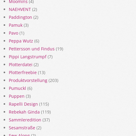
Moomins
(4)
NAEHVENT
(2)
Paddington
(2)
Pamuk
(3)
Pavo
(1)
Peppa Wutz
(6)
Pettersson und Findus
(19)
Pippi Langstrumpf
(7)
Plotterdatei
(2)
Plotterfreebie
(13)
Produktvorstellung
(203)
Pumuckl
(6)
Puppen
(3)
Rapelli Design
(115)
Rebekah Ginda
(119)
Sammleredition
(37)
Sesamstraße
(2)
Sew Along
(2)