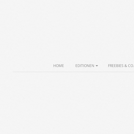
Skip
to
content
Secondary
HOME
EDITIONEN
FREEBIES & CO.
Navigation
Menu