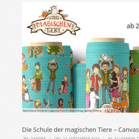
Die Schule der magischen Tiere – Canvas
2023-
BY:
SANDRA
ON:
22. SEPTEMBER 2023
IN:
ALLGEMEIN
,
D