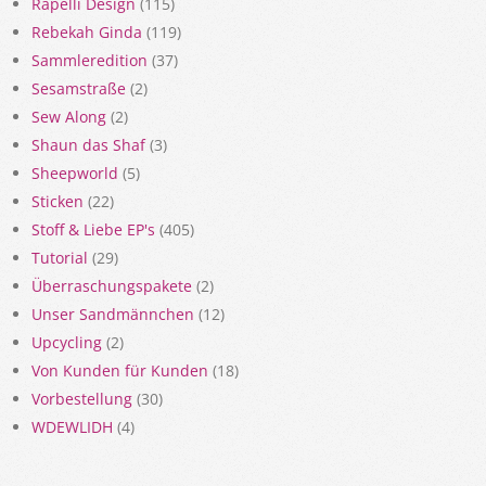
Rapelli Design
(115)
Rebekah Ginda
(119)
Sammleredition
(37)
Sesamstraße
(2)
Sew Along
(2)
Shaun das Shaf
(3)
Sheepworld
(5)
Sticken
(22)
Stoff & Liebe EP's
(405)
Tutorial
(29)
Überraschungspakete
(2)
Unser Sandmännchen
(12)
Upcycling
(2)
Von Kunden für Kunden
(18)
Vorbestellung
(30)
WDEWLIDH
(4)