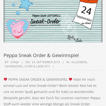
Peppa Sneak Order & Gewinnspiel
2019-
BY:
SONJA
ON:
24. SEPTEMBER 2019
IN:
ALLGEMEIN
,
GEWINNSPIEL
,
STOFF & LIEBE EP'S
09-
24
PEPPA SNEAK ORDER & GEWINNSPIEL
Habt Ihr noch
einmal Lust auf eine Sneak Order? Beim letzten Mal hat es
uns so einen Spaß gemacht und Ihr habt so wundervolle
Beispiele genäht, dass wir Euch für unseren nächsten Peppa
Stoff auch wieder eine winzige Menge als Sneak Order