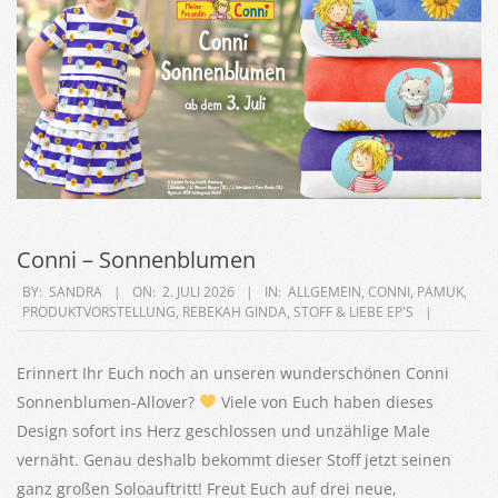
Conni – Sonnenblumen
2026-
BY:
SANDRA
ON:
2. JULI 2026
IN:
ALLGEMEIN
,
CONNI
,
PAMUK
,
PRODUKTVORSTELLUNG
,
REBEKAH GINDA
,
STOFF & LIEBE EP'S
07-
02
Erinnert Ihr Euch noch an unseren wunderschönen Conni
Sonnenblumen-Allover?
Viele von Euch haben dieses
Design sofort ins Herz geschlossen und unzählige Male
vernäht. Genau deshalb bekommt dieser Stoff jetzt seinen
ganz großen Soloauftritt! Freut Euch auf drei neue,