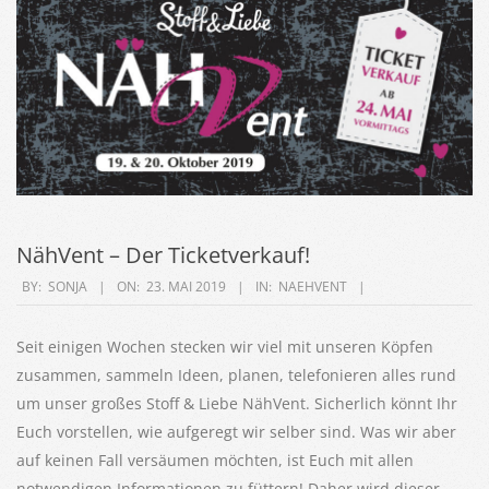
NähVent – Der Ticketverkauf!
2019-
BY:
SONJA
ON:
23. MAI 2019
IN:
NAEHVENT
05-
23
Seit einigen Wochen stecken wir viel mit unseren Köpfen
zusammen, sammeln Ideen, planen, telefonieren alles rund
um unser großes Stoff & Liebe NähVent. Sicherlich könnt Ihr
Euch vorstellen, wie aufgeregt wir selber sind. Was wir aber
auf keinen Fall versäumen möchten, ist Euch mit allen
notwendigen Informationen zu füttern! Daher wird dieser