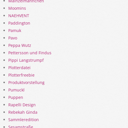
Mainzelmännchen
Moomins
NAEHVENT
Paddington
Pamuk
Pavo
Peppa Wutz
Pettersson und Findus
Pippi Langstrumpf
Plotterdatei
Plotterfreebie
Produktvorstellung
Pumuckl
Puppen
Rapelli Design
Rebekah Ginda
Sammleredition
Sesamstraße