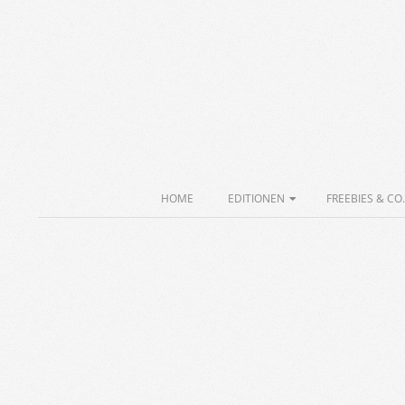
Skip
to
content
Secondary
HOME
EDITIONEN
FREEBIES & CO.
Navigation
Menu