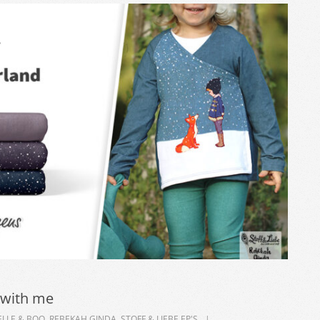
 with me
ELLE & BOO
,
REBEKAH GINDA
,
STOFF & LIEBE EP'S