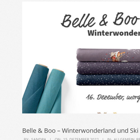
Belle & Boo – Winterwonderland und Ski
2022-
BY:
SANDRA
ON:
15. DEZEMBER 2022
IN:
ALLGEMEIN
,
B