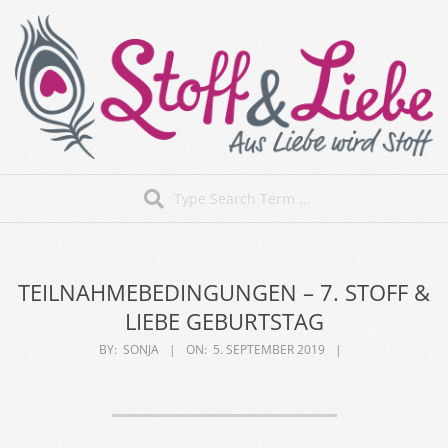
Skip
to
content
Stoff&Liebe
Search
Secondary
Navigation
Menu
TEILNAHMEBEDINGUNGEN – 7. STOFF &
LIEBE GEBURTSTAG
BY:
SONJA
ON:
5. SEPTEMBER 2019