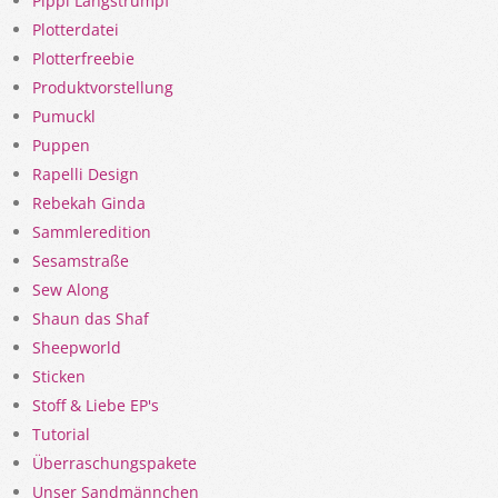
Pippi Langstrumpf
Plotterdatei
Plotterfreebie
Produktvorstellung
Pumuckl
Puppen
Rapelli Design
Rebekah Ginda
Sammleredition
Sesamstraße
Sew Along
Shaun das Shaf
Sheepworld
Sticken
Stoff & Liebe EP's
Tutorial
Überraschungspakete
Unser Sandmännchen