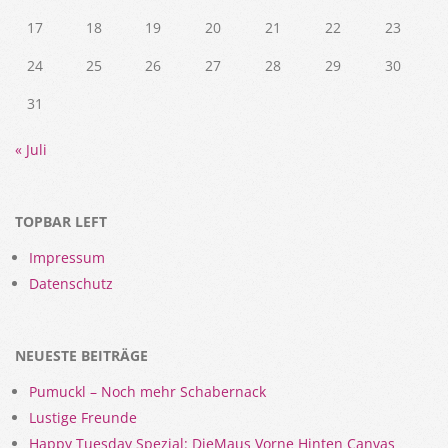
17
18
19
20
21
22
23
24
25
26
27
28
29
30
31
« Juli
TOPBAR LEFT
Impressum
Datenschutz
NEUESTE BEITRÄGE
Pumuckl – Noch mehr Schabernack
Lustige Freunde
Happy Tuesday Spezial: DieMaus Vorne Hinten Canvas