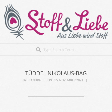
Skip
to
content
Stoff&Liebe
Search
Secondary
Navigation
Menu
TÜDDEL NIKOLAUS-BAG
BY:
SANDRA
ON:
15. NOVEMBER 2021