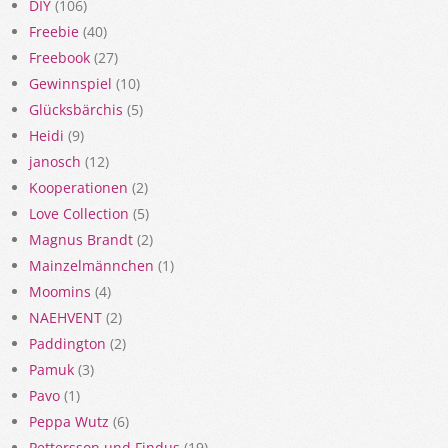
DIY
(106)
Freebie
(40)
Freebook
(27)
Gewinnspiel
(10)
Glücksbärchis
(5)
Heidi
(9)
janosch
(12)
Kooperationen
(2)
Love Collection
(5)
Magnus Brandt
(2)
Mainzelmännchen
(1)
Moomins
(4)
NAEHVENT
(2)
Paddington
(2)
Pamuk
(3)
Pavo
(1)
Peppa Wutz
(6)
Pettersson und Findus
(19)