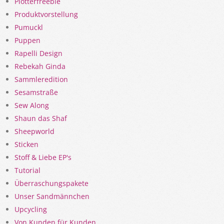
Plotterfreebie
Produktvorstellung
Pumuckl
Puppen
Rapelli Design
Rebekah Ginda
Sammleredition
Sesamstraße
Sew Along
Shaun das Shaf
Sheepworld
Sticken
Stoff & Liebe EP's
Tutorial
Überraschungspakete
Unser Sandmännchen
Upcycling
Von Kunden für Kunden