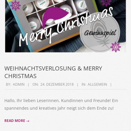
WEIHNACHTSVERLOSUNG & MERRY
CHRISTMAS
2018-
BY:
ADMIN
ON:
24. DEZEMBER 2018
IN:
ALLGEMEIN
12-
24
Hallo, Ihr lieben Leserinnen, Kundinnen und Freunde! Ein
spannendes und kreatives Jahr neigt sich dem Ende zu!
READ MORE →