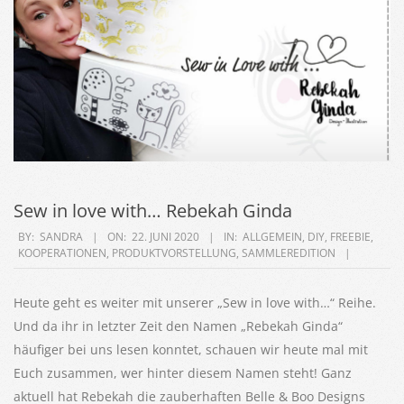
Sew in love with… Rebekah Ginda
2020-
BY:
SANDRA
ON:
22. JUNI 2020
IN:
ALLGEMEIN
,
DIY
,
FREEBIE
,
KOOPERATIONEN
,
PRODUKTVORSTELLUNG
,
SAMMLEREDITION
06-
22
Heute geht es weiter mit unserer „Sew in love with…“ Reihe.
Und da ihr in letzter Zeit den Namen „Rebekah Ginda“
häufiger bei uns lesen konntet, schauen wir heute mal mit
Euch zusammen, wer hinter diesem Namen steht! Ganz
aktuell hat Rebekah die zauberhaften Belle & Boo Designs