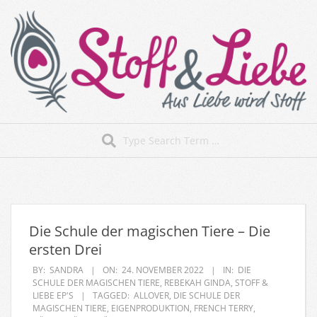
Skip
to
content
Stoff&Liebe
Search
Secondary
Navigation
Menu
Die Schule der magischen Tiere – Die
ersten Drei
BY:
SANDRA
ON:
24. NOVEMBER 2022
IN:
DIE
SCHULE DER MAGISCHEN TIERE
,
REBEKAH GINDA
,
STOFF &
LIEBE EP'S
TAGGED:
ALLOVER
,
DIE SCHULE DER
MAGISCHEN TIERE
,
EIGENPRODUKTION
,
FRENCH TERRY
,