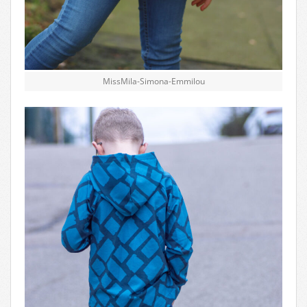
MissMila-Simona-Emmilou