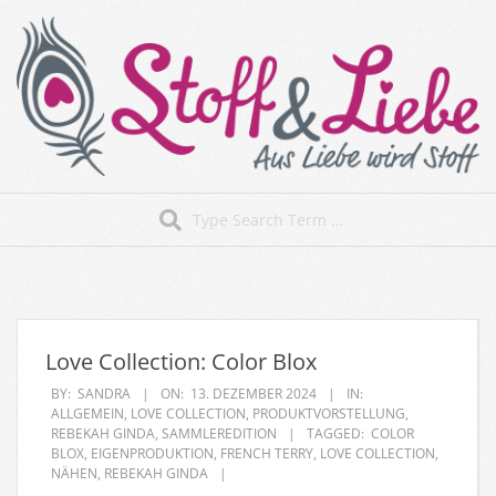
Skip
to
content
Stoff&Liebe
Search
Secondary
Navigation
Menu
Love Collection: Color Blox
BY:
SANDRA
ON:
13. DEZEMBER 2024
IN:
ALLGEMEIN
,
LOVE COLLECTION
,
PRODUKTVORSTELLUNG
,
REBEKAH GINDA
,
SAMMLEREDITION
TAGGED:
COLOR
BLOX
,
EIGENPRODUKTION
,
FRENCH TERRY
,
LOVE COLLECTION
,
NÄHEN
,
REBEKAH GINDA