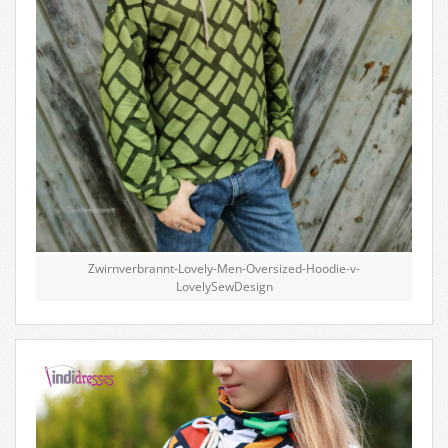
Zwirnverbrannt-Lovely-Men-Oversized-Hoodie-v-
LovelySewDesign