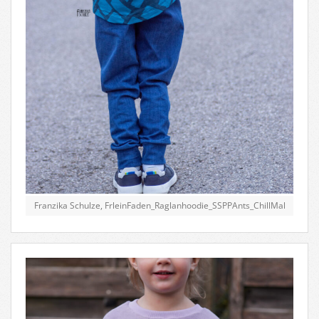
Franzika Schulze, FrleinFaden_Raglanhoodie_SSPPAnts_ChillMal