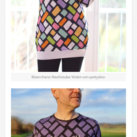
Klaerchens-Naehstube-Violet-von-pattydoo-