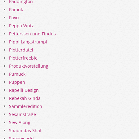
Paddington
Pamuk
Pavo
Peppa Wutz
Pettersson und Findus
Pippi Langstrumpf
Plotterdatei
Plotterfreebie
Produktvorstellung
Pumuckl
Puppen
Rapelli Design
Rebekah Ginda
Sammleredition
Sesamstraße
Sew Along
Shaun das Shaf
Sheepworld