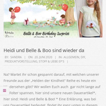
Heidi und Belle & Boo sind wieder da
2020-
BY:
SANDRA
ON:
20. JUNI 2020
IN:
ALLGEMEIN
,
DIY
,
PRODUKTVORSTELLUNG
,
STOFF & LIEBE EP'S
06-
20
Na? Wartet ihr schon gespannt darauf, mit welchen unserer
Freunde aus der „Helden der Kindheit“ Reihe es heute ein
Wiedersehen gibt? Wir wollen Euch auch gar nicht lange auf
die Folter spannen, hier sind unsere neuen Dauerartikel*,
hier sind: Heidi und Belle & Boo! * Eine Erklärung, was bei
uns Dauerartikel bedeutet, findet ihr ganz unten in diesem