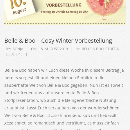
Belle & Boo – Cosy Winter Vorbestellung
2019-
BY:
SONJA
ON:
15. AUGUST 2019
IN:
BELLE & BOO
,
STOFF &
LIEBE EP'S
08-
15
Belle & Boo haben wir Euch diese Woche in diesem Beitrag ja
bereits vorgestellt und einen kleinen Einblick in die
zauberhafte Welt von Belle & Boo gegeben. Nun ist es soweit
und wir freuen uns auf unsere erste Belle & Boo
Stoffpräsentation, wo auch die kleingewerbliche Nutzung
erlaubt ist! Lasst Euch verzaubern von der wunderschönen
Welt von Belle & Boo …! …so hinreißend süß und liebevoll
gezeichnet, so romantisch und verträumt, es muss einfach