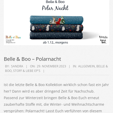
Belle & Boo – Polarnacht
2023-
BY:
SANDRA
ON:
29. NOVEMBER 2023
IN:
ALLGEMEIN
,
BELLE &
BOO
,
STOFF & LIEBE EP'S
11-
29
Ist die letzte Belle & Boo Kollektion wirklich schon fast ein Jahr
her? Dann wird es aber dringend Zeit für Nachschub.
Passend zur Winterzeit bringen Belle & Boo Euch erneut
zauberhafte Stoffe mit, die Winter- und Weihnachtscharme
versprühen: Polarnacht! Lasst Euch verführen von diesem