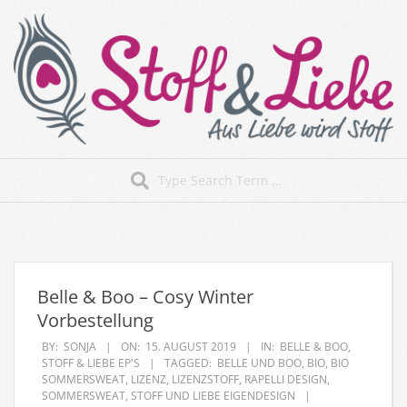
Skip
to
content
Stoff&Liebe
Search
Secondary
Navigation
Menu
Belle & Boo – Cosy Winter
Vorbestellung
BY:
SONJA
ON:
15. AUGUST 2019
IN:
BELLE & BOO
,
STOFF & LIEBE EP'S
TAGGED:
BELLE UND BOO
,
BIO
,
BIO
SOMMERSWEAT
,
LIZENZ
,
LIZENZSTOFF
,
RAPELLI DESIGN
,
SOMMERSWEAT
,
STOFF UND LIEBE EIGENDESIGN