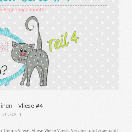
inen – Vliese #4
E
,
STICKEN
 Thema Vliese! Vliese Vliese Vliese, Vervliest und zugenäht!