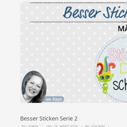
Besser Sticken Serie 2
2019-
BY:
SONJA
ON:
26. MÄRZ 2019
IN:
STICKEN