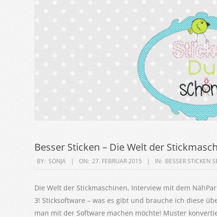
Besser Sticken – Die Welt der Stickmasc
2015-
BY:
SONJA
ON:
27. FEBRUAR 2015
IN:
BESSER STICKEN S
02-
27
Die Welt der Stickmaschinen, Interview mit dem NähPark
3! Sticksoftware – was es gibt und brauche ich diese üb
man mit der Software machen möchte! Muster konvertie