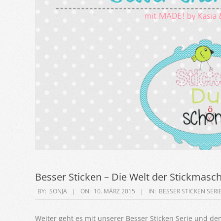
Besser Sticken – Die Welt der Stickmasch
2015-
BY:
SONJA
ON:
10. MÄRZ 2015
IN:
BESSER STICKEN SERI
03-
10
Weiter geht es mit unserer Besser Sticken Serie und dem