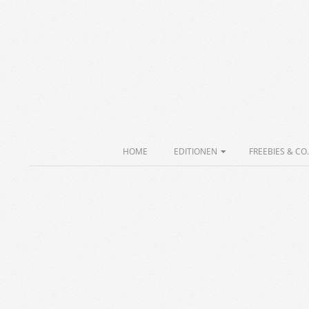
Skip
to
content
Secondary
HOME
EDITIONEN
FREEBIES & CO.
Navigation
Menu