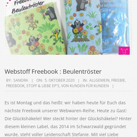
Webstoff Freebook : Beulentröster
2020-
BY:
SANDRA
ON:
5. OKTOBER 2020
IN:
ALLGEMEIN
,
FREEBIE
,
FREEBOOK
,
STOFF & LIEBE EP'S
,
VON KUNDEN FÜR KUNDEN
10-
05
Es ist Montag und das heißt: wir haben heute für Euch das
nächste Freebook unserer Webwaren-Reihe. Heute zu Gast:
Die Glückshäkelei! Wer steckt hinter der Glückshäkelei? Hinter
diesem kleinen Label, das 2014 im Schwarzwald gegründet
wurde, steht voller Leidenschaft Stefanie. Mit viel Liebe