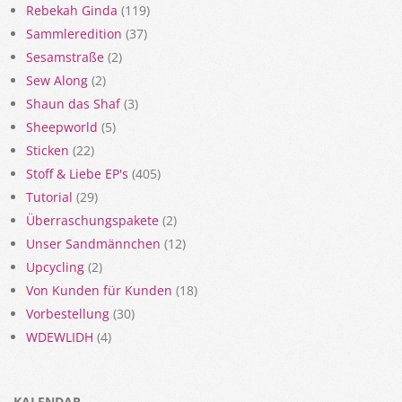
Rebekah Ginda
(119)
Sammleredition
(37)
Sesamstraße
(2)
Sew Along
(2)
Shaun das Shaf
(3)
Sheepworld
(5)
Sticken
(22)
Stoff & Liebe EP's
(405)
Tutorial
(29)
Überraschungspakete
(2)
Unser Sandmännchen
(12)
Upcycling
(2)
Von Kunden für Kunden
(18)
Vorbestellung
(30)
WDEWLIDH
(4)
KALENDAR