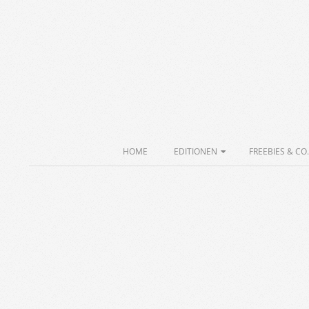
Skip
to
content
Secondary
HOME
EDITIONEN
FREEBIES & CO.
Navigation
Menu