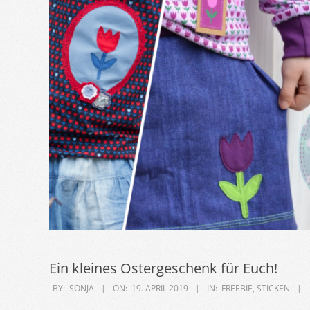
Ein kleines Ostergeschenk für Euch!
2019-
BY:
SONJA
ON:
19. APRIL 2019
IN:
FREEBIE
,
STICKEN
04-