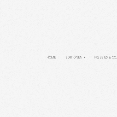
Skip
to
content
Secondary
HOME
EDITIONEN
FREEBIES & CO.
Navigation
Menu