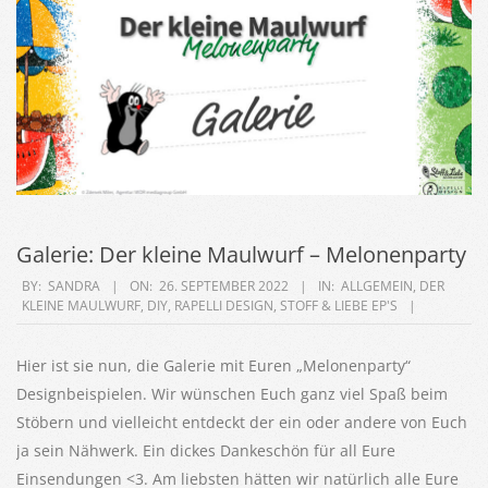
Galerie: Der kleine Maulwurf – Melonenparty
2022-
BY:
SANDRA
ON:
26. SEPTEMBER 2022
IN:
ALLGEMEIN
,
DER
KLEINE MAULWURF
,
DIY
,
RAPELLI DESIGN
,
STOFF & LIEBE EP'S
09-
26
Hier ist sie nun, die Galerie mit Euren „Melonenparty“
Designbeispielen. Wir wünschen Euch ganz viel Spaß beim
Stöbern und vielleicht entdeckt der ein oder andere von Euch
ja sein Nähwerk. Ein dickes Dankeschön für all Eure
Einsendungen <3. Am liebsten hätten wir natürlich alle Eure